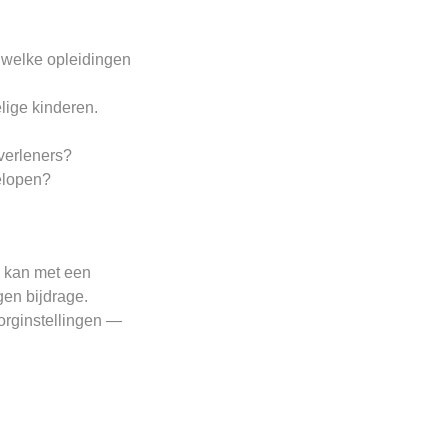
 welke opleidingen
lige kinderen.
verleners?
elopen?
 kan met een
gen bijdrage.
zorginstellingen —
.