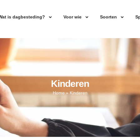
Wat is dagbesteding?
Voor wie
Soorten
Sp
Kinderen
Home
»
Kinderen