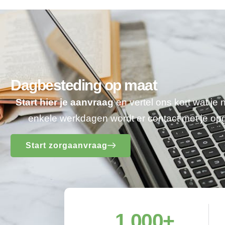
Dagbesteding op maat
Start hier je aanvraag
en vertel ons kort wat je
enkele werkdagen wordt er contact met je o
Start zorgaanvraag
1,000
+