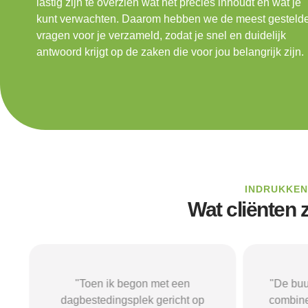
lastig zijn te overzien wat het precies inhoudt en wat je
kunt verwachten. Daarom hebben we de meest gesteld
vragen voor je verzameld, zodat je snel en duidelijk
antwoord krijgt op de zaken die voor jou belangrijk zijn.
INDRUKKEN
Wat cliënten
"Toen ik begon met een
"De buu
n
dagbestedingsplek gericht op
combine