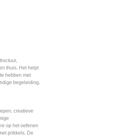
ructuur,
n thuis. Het helpt
r te hebben met
ndige begeleiding.
oepen, creatieve
mige
re op het oefenen
et prikkels. De