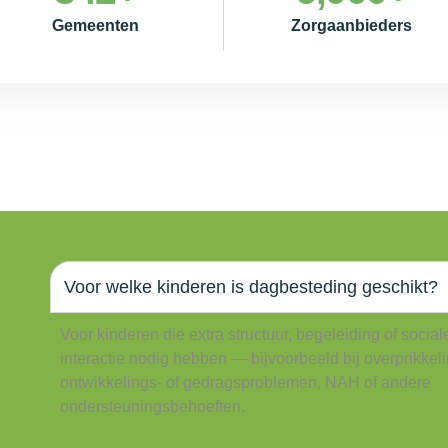
Gemeenten
Zorgaanbieders
Voor welke kinderen is dagbesteding geschikt?
Voor kinderen die extra structuur, begeleiding of social
interactie nodig hebben — bijvoorbeeld bij overprikkeli
ontwikkelings- of gedragsproblemen, NAH of andere
ondersteuningsbehoeften.