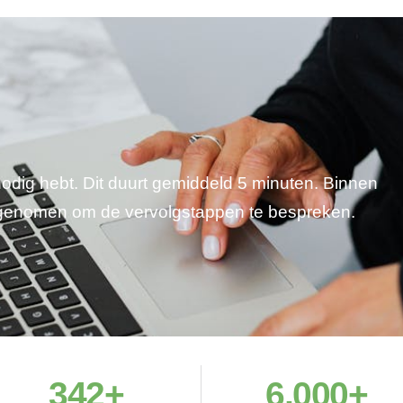
 nodig hebt. Dit duurt gemiddeld 5 minuten. Binnen
pgenomen om de vervolgstappen te bespreken.
342
+
6,000
+