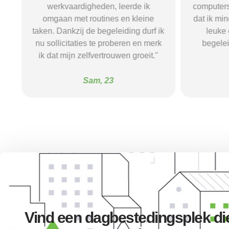
r,
werkvaardigheden, leerde ik
computers
r
omgaan met routines en kleine
dat ik mi
me
taken. Dankzij de begeleiding durf ik
leuke
n
nu sollicitaties te proberen en merk
begelei
ik dat mijn zelfvertrouwen groeit."
Sam, 23
Vind een dagbestedingsplek die 