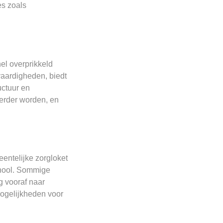
es zoals
nel overprikkeld
vaardigheden, biedt
uctuur en
erder worden, en
eentelijke zorgloket
chool. Sommige
g vooraf naar
mogelijkheden voor