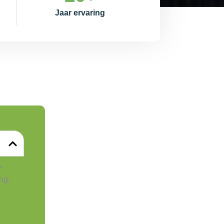
Jaar ervaring
e
ng,