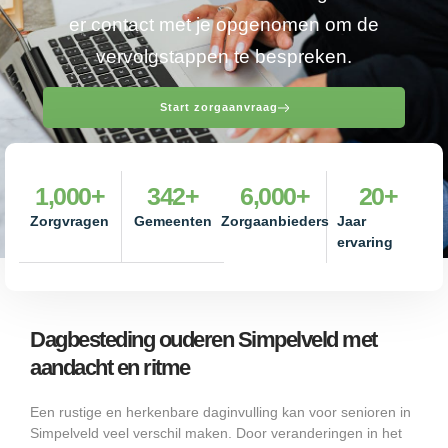
er contact met je opgenomen om de
vervolgstappen te bespreken.
Start zorgaanvraag
1,000
+
342
+
6,000
+
20
+
Zorgvragen
Gemeenten
Zorgaanbieders
Jaar
ervaring
Dagbesteding ouderen Simpelveld met
aandacht en ritme
Een rustige en herkenbare daginvulling kan voor senioren in
Simpelveld veel verschil maken. Door veranderingen in het