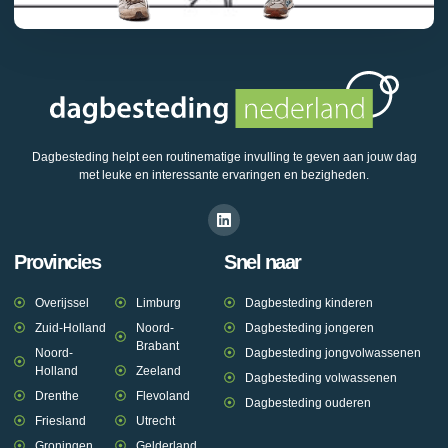
Dagbesteding helpt een routinematige invulling te geven aan jouw dag
met leuke en interessante ervaringen en bezigheden.
Provincies
Snel naar
Overijssel
Limburg
Dagbesteding kinderen
Zuid-Holland
Noord-
Dagbesteding jongeren
Brabant
Noord-
Dagbesteding jongvolwassenen
Holland
Zeeland
Dagbesteding volwassenen
Drenthe
Flevoland
Dagbesteding ouderen
Friesland
Utrecht
Groningen
Gelderland