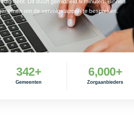
 nodig hebt. Dit duurt gemiddeld 5 minuten. Binnen
pgenomen om de vervolgstappen te bespreken.
342
+
6,000
+
Gemeenten
Zorgaanbieders