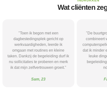
INDRUKKEN
Wat cliënten ze
"Toen ik begon met een
"De buurtgr
dagbestedingsplek gericht op
combineert 
werkvaardigheden, leerde ik
computerspelle
omgaan met routines en kleine
dat ik minder
taken. Dankzij de begeleiding durf ik
leuke din
nu sollicitaties te proberen en merk
begeleiding 
ik dat mijn zelfvertrouwen groeit."
no
Sam, 23
F