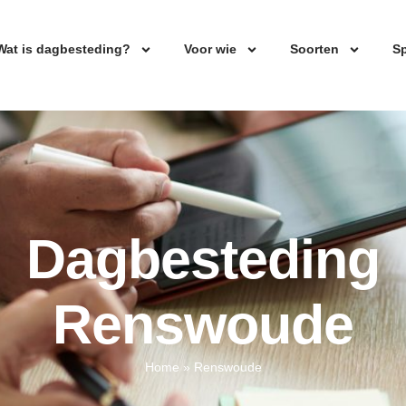
Wat is dagbesteding?
Voor wie
Soorten
Sp
Dagbesteding
Renswoude
Home
»
Renswoude