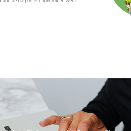
swoude de dag beter doorkomt en weer