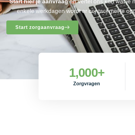
Start hier je aanvraag
en vertel ons kort wat je
enkele werkdagen wordt er contact met je o
Start zorgaanvraag
1,000
+
Zorgvragen