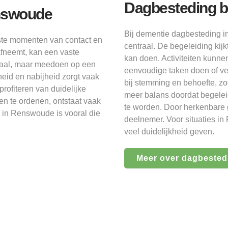
Dagbesteding b
enswoude
Bij dementie dagbesteding i
te momenten van contact en
centraal. De begeleiding kijk
afneemt, kan een vaste
kan doen. Activiteiten kunne
traal, maar meedoen op een
eenvoudige taken doen of ve
gheid en nabijheid zorgt vaak
bij stemming en behoefte, zo
rofiteren van duidelijke
meer balans doordat begeleid
n te ordenen, ontstaat vaak
te worden. Door herkenbare g
es in Renswoude is vooral die
deelnemer. Voor situaties 
veel duidelijkheid geven.
Meer over dagbestedi