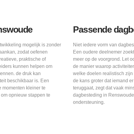
enswoude
Passende dagbe
ikkeling mogelijk is zonder
Niet iedere vorm van dagbes
 aankan, zodat oefenen
Een oudere deelnemer zoekt v
reatieve, praktische of
meer op de voorgrond. Let o
eleiders kunnen helpen om
de manier waarop activiteit
kennen. de druk kan
welke doelen realistisch zij
teit beschikbaar is. Een
de kans groter dat iemand er
e momenten kleiner te
teruggaat, zegt dat vaak min
s om opnieuw stappen te
dagbesteding in Renswoude g
ondersteuning.