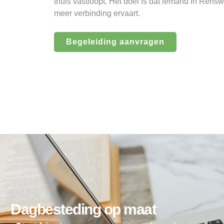
thuis vastloopt. Het doel is dat iemand in Ren
meer verbinding ervaart.
Begeleiding aanvragen
Dagbesteding op maat