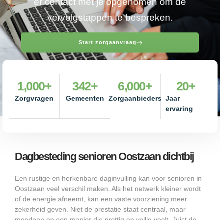
er contact met je opgenomen om de
vervolgstappen te bespreken.
Start zorgaanvraag
1,000
+
342
+
6,000
+
20
+
Zorgvragen
Gemeenten
Zorgaanbieders
Jaar
ervaring
Dagbesteding senioren Oostzaan dichtbij
Een rustige en herkenbare daginvulling kan voor senioren in
Oostzaan veel verschil maken. Als het netwerk kleiner wordt
of de energie afneemt, kan een vaste voorziening meer
zekerheid geven. Niet de prestatie staat centraal, maar
meedoen op een manier die prettig en veilig voelt. Juist de