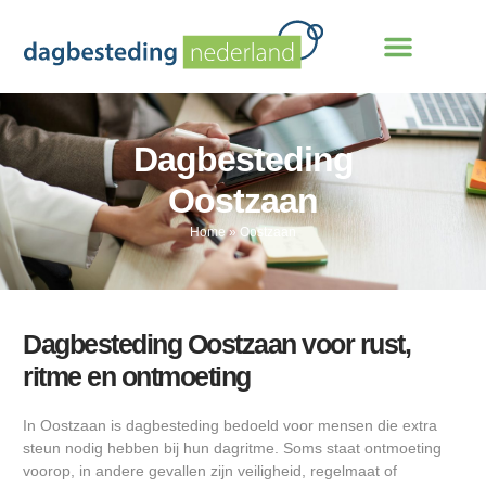
Dagbesteding
Oostzaan
Home
»
Oostzaan
Dagbesteding Oostzaan voor rust,
ritme en ontmoeting
In Oostzaan is dagbesteding bedoeld voor mensen die extra
steun nodig hebben bij hun dagritme. Soms staat ontmoeting
voorop, in andere gevallen zijn veiligheid, regelmaat of