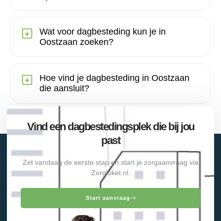
Wat voor dagbesteding kun je in
Oostzaan zoeken?
Hoe vind je dagbesteding in Oostzaan
die aansluit?
Vind een dagbestedingsplek die bij jou
past
Zet vandaag de eerste stap en start je zorgaanvraag via
Zorgloket.nl.
Start aanvraag