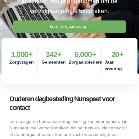
er contact met je opgenomen om de
vervolgstappen te bespreken.
Start zorgaanvraag
1,000
+
342
+
6,000
+
20
+
Zorgvragen
Gemeenten
Zorgaanbieders
Jaar
ervaring
Ouderen dagbesteding Nunspeet voor
contact
Een rustige en herkenbare daginvulling kan voor senioren in
Nunspeet veel verschil maken. Als het netwerk kleiner wordt
of de energie afneemt, kan een vaste voorziening meer