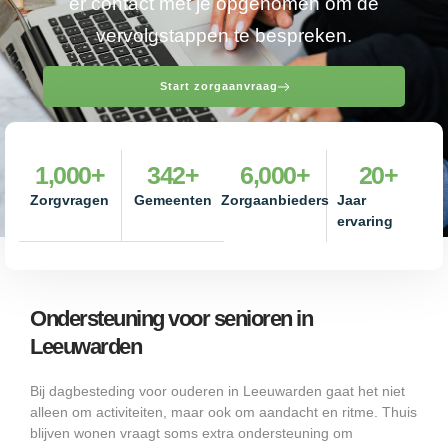
er contact met je opgenomen om de
vervolgstappen te bespreken.
Start zorgaanvraag
1,000
+
342
+
6,000
+
20
+
Zorgvragen
Gemeenten
Zorgaanbieders
Jaar
ervaring
Ondersteuning voor senioren in
Leeuwarden
Bij dagbesteding voor ouderen in Leeuwarden gaat het niet
alleen om activiteiten, maar ook om aandacht en ritme. Thuis
blijven wonen vraagt soms extra ondersteuning om